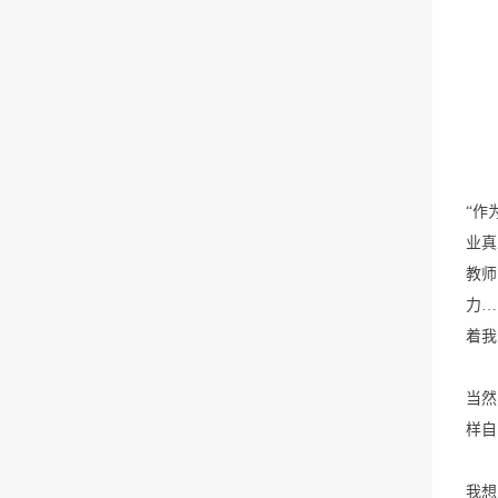
“作
业真
教师
力…
着我
当然
样自
我想